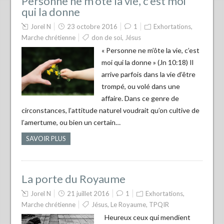
Personne ne m’ôte la vie, c’est moi
qui la donne
Jorel N
23 octobre 2016
1
Exhortations
,
Marche chrétienne
don de soi
,
Jésus
« Personne ne m’ôte la vie, c’est
moi qui la donne » (Jn 10:18) Il
arrive parfois dans la vie d’être
trompé, ou volé dans une
affaire. Dans ce genre de
circonstances, l’attitude naturel voudrait qu’on cultive de
l’amertume, ou bien un certain…
SAVOIR PLUS
La porte du Royaume
Jorel N
21 juillet 2016
1
Exhortations
,
Marche chrétienne
Jésus
,
Le Royaume
,
TPQIR
Heureux ceux qui mendient