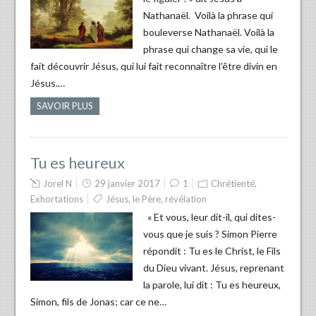
Nathanaël. Voilà la phrase qui
bouleverse Nathanaël. Voilà la
phrase qui change sa vie, qui le
fait découvrir Jésus, qui lui fait reconnaître l’être divin en
Jésus.…
SAVOIR PLUS
Tu es heureux
Jorel N
29 janvier 2017
1
Chrétienté
,
Exhortations
Jésus
,
le Père
,
révélation
« Et vous, leur dit-il, qui dites-
vous que je suis ? Simon Pierre
répondit : Tu es le Christ, le Fils
du Dieu vivant. Jésus, reprenant
la parole, lui dit : Tu es heureux,
Simon, fils de Jonas; car ce ne…