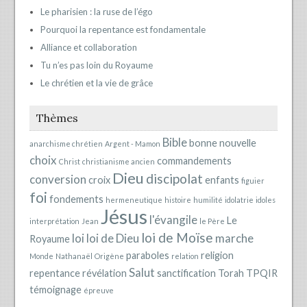
Le pharisien : la ruse de l’égo
Pourquoi la repentance est fondamentale
Alliance et collaboration
Tu n’es pas loin du Royaume
Le chrétien et la vie de grâce
Thèmes
Bible
bonne nouvelle
anarchisme chrétien
Argent - Mamon
choix
commandements
Christ
christianisme ancien
Dieu
discipolat
conversion
croix
enfants
figuier
foi
fondements
hermeneutique
histoire
humilité
idolatrie
idoles
Jésus
l'évangile
Le
interprétation
Jean
le Père
loi de Moïse
loi
loi de Dieu
marche
Royaume
paraboles
religion
Monde
Nathanaël
Origène
relation
Salut
repentance
révélation
sanctification
Torah
TPQIR
témoignage
épreuve