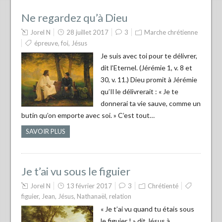
Ne regardez qu’à Dieu
Jorel N
28 juillet 2017
3
Marche chrétienne
épreuve
,
foi
,
Jésus
Je suis avec toi pour te délivrer,
dit l’Eternel. (Jérémie 1, v. 8 et
30, v. 11.) Dieu promit à Jérémie
qu’Il le délivrerait : « Je te
donnerai ta vie sauve, comme un
butin qu’on emporte avec soi. » C’est tout…
SAVOIR PLUS
Je t’ai vu sous le figuier
Jorel N
13 février 2017
3
Chrétienté
figuier
,
Jean
,
Jésus
,
Nathanaël
,
relation
« Je t’ai vu quand tu étais sous
le figuier ! » dit Jésus à