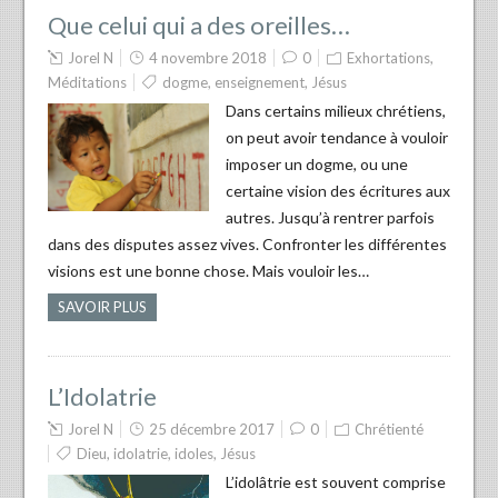
Que celui qui a des oreilles…
Jorel N
4 novembre 2018
0
Exhortations
,
Méditations
dogme
,
enseignement
,
Jésus
Dans certains milieux chrétiens,
on peut avoir tendance à vouloir
imposer un dogme, ou une
certaine vision des écritures aux
autres. Jusqu’à rentrer parfois
dans des disputes assez vives. Confronter les différentes
visions est une bonne chose. Mais vouloir les…
SAVOIR PLUS
L’Idolatrie
Jorel N
25 décembre 2017
0
Chrétienté
Dieu
,
idolatrie
,
idoles
,
Jésus
L’idolâtrie est souvent comprise