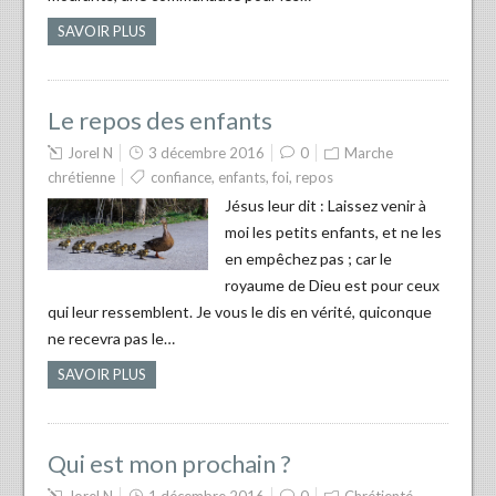
SAVOIR PLUS
Le repos des enfants
Jorel N
3 décembre 2016
0
Marche
chrétienne
confiance
,
enfants
,
foi
,
repos
Jésus leur dit : Laissez venir à
moi les petits enfants, et ne les
en empêchez pas ; car le
royaume de Dieu est pour ceux
qui leur ressemblent. Je vous le dis en vérité, quiconque
ne recevra pas le…
SAVOIR PLUS
Qui est mon prochain ?
Jorel N
1 décembre 2016
0
Chrétienté
,