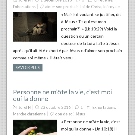
Exhortations
aimer son prochain
,
loi de Christ
,
loi royale
« Mais lui, voulant se justifier, dit
à Jésus : ‘Et qui est mon
prochain?’ » (Lk 10:29) Voici la
question qu’un certain
docteur de la Loi a faite à Jésus,
après qu’il ait été exhorté par Jésus « d’aimer son prochain
comme soi-même ». Il était venu…
SAVOIR PLUS
Personne ne m’ôte la vie, c’est moi
qui la donne
Jorel N
23 octobre 2016
1
Exhortations
,
Marche chrétienne
don de soi
,
Jésus
« Personne ne m’ôte la vie, c’est
moi qui la donne » (Jn 10:18) Il