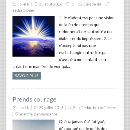
Jorel N
23 août 2016
0
Chrétienté
eschatologie
1. Je n’adopterai pas une vision
de la fin des temps qui
redonnerait de l’autorité à un
diable rendu impuissant. 2. Je
n’accepterai pas une
eschatologie qui n’offre pas
d’avenir à mes enfants, en
créant une manière de voir qui…
SAVOIR PLUS
Prends courage
Jorel N
29 juillet 2016
2
Marche chrétienne
marche
,
persévérance
Qui n’a jamais été fatigué,
découragé par le poids des