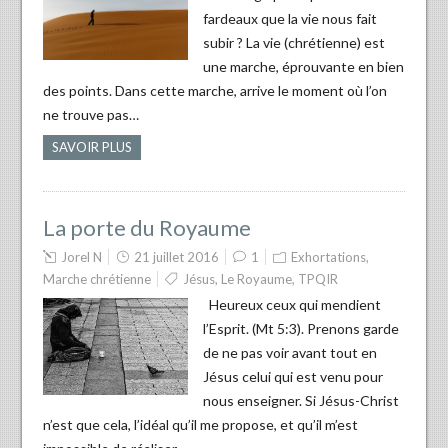
fardeaux que la vie nous fait
subir ? La vie (chrétienne) est
une marche, éprouvante en bien
des points. Dans cette marche, arrive le moment où l’on
ne trouve pas…
SAVOIR PLUS
La porte du Royaume
Jorel N
21 juillet 2016
1
Exhortations
,
Marche chrétienne
Jésus
,
Le Royaume
,
TPQIR
Heureux ceux qui mendient
l’Esprit. (Mt 5:3). Prenons garde
de ne pas voir avant tout en
Jésus celui qui est venu pour
nous enseigner. Si Jésus-Christ
n’est que cela, l’idéal qu’il me propose, et qu’il m’est