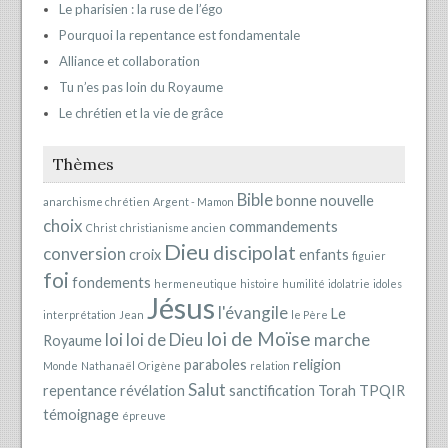
Le pharisien : la ruse de l’égo
Pourquoi la repentance est fondamentale
Alliance et collaboration
Tu n’es pas loin du Royaume
Le chrétien et la vie de grâce
Thèmes
Bible
bonne nouvelle
anarchisme chrétien
Argent - Mamon
choix
commandements
Christ
christianisme ancien
Dieu
discipolat
conversion
croix
enfants
figuier
foi
fondements
hermeneutique
histoire
humilité
idolatrie
idoles
Jésus
l'évangile
Le
interprétation
Jean
le Père
loi de Moïse
loi
loi de Dieu
marche
Royaume
paraboles
religion
Monde
Nathanaël
Origène
relation
Salut
repentance
révélation
sanctification
Torah
TPQIR
témoignage
épreuve