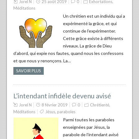
Jorel N
25 août 2019
0
Exhortations
,
Méditations
Un chrétien est un individu qui a
expérimenté la grâce, et qui
continue de l’expérimenter.
Cette grâce existe à différents
niveaux. La grâce de Dieu
d’abord, qui expie nos fautes, quand nous les confessons
et que nous y renonçons. La…
SAVOIR PLUS
L’intendant infidèle devenu avisé
Jorel N
8 février 2019
0
Chrétienté
,
Méditations
Jésus
,
paraboles
Parmi toutes les paraboles
enseignées par Jésus, la
parabole de l’intendant avisé