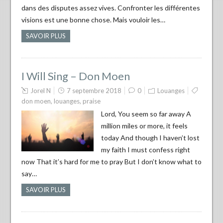
dans des disputes assez vives. Confronter les différentes
visions est une bonne chose. Mais vouloir les…
SAVOIR PLUS
I Will Sing – Don Moen
Jorel N
7 septembre 2018
0
Louanges
don moen
,
louanges
,
praise
Lord, You seem so far away A
million miles or more, it feels
today And though I haven’t lost
my faith I must confess right
now That it’s hard for me to pray But I don’t know what to
say…
SAVOIR PLUS