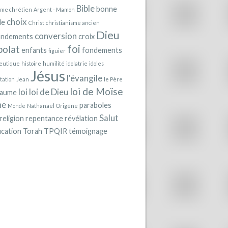
Bible
bonne
sme chrétien
Argent - Mamon
choix
le
Christ
christianisme ancien
Dieu
conversion
ndements
croix
foi
polat
enfants
fondements
figuier
eutique
histoire
humilité
idolatrie
idoles
Jésus
l'évangile
tation
Jean
le Père
loi de Moïse
loi
loi de Dieu
yaume
he
paraboles
Monde
Nathanaël
Origène
Salut
religion
repentance
révélation
ication
Torah
TPQIR
témoignage