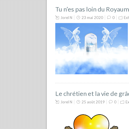
Tu n’es pas loin du Royau
Jorel N
23 mai 2020
0
Ex
Le chrétien et la vie de grâ
Jorel N
25 août 2019
0
E