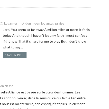
Louanges
don moen
,
louanges
,
praise
Lord, You seem so far away A million miles or more, it feels
today And though I haven’t lost my faith I must confess
right now That it’s hard for me to pray But I don’t know
what to say…
SAVOIR PLUS
on classé
velle Alliance est basée sur le cœur des hommes. Les
ts sont nouveaux, dans le sens où ce qui fait le lien entre
t nous (sa loi éternelle, son esprit), n’est plus un élément