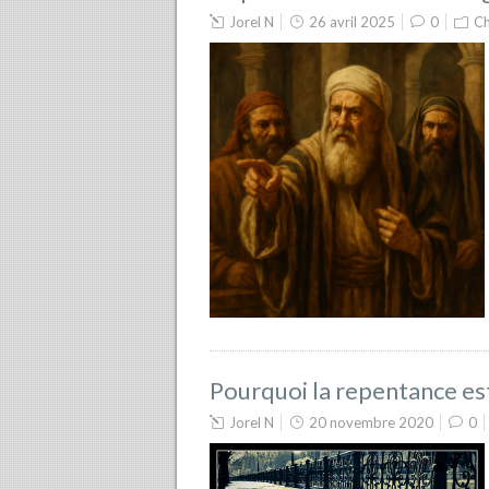
Jorel N
26 avril 2025
0
Ch
Pourquoi la repentance e
Jorel N
20 novembre 2020
0