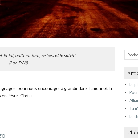
i
. Et lui, quittant tout, se leva et le suivit"
(Luc 5:28)
Arti
Le ph
oignages, pour nous encourager à grandir dans l'amour et la
Pour
s en Jésus-Christ.
Alli
Tu n
Le ch
Thè
égo