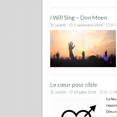
I Will Sing – Don Moen
Jorel N
7 septembre 2018
0
Le cœur pour cible
Jorel N
21 juillet 2018
0
N
La Nou
rappor
Dieu e