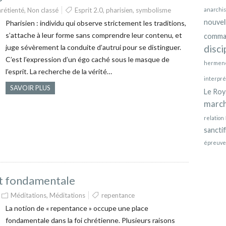
rétienté
,
Non classé
Esprit 2.0
,
pharisien
,
symbolisme
anarchi
nouvel
Pharisien : individu qui observe strictement les traditions,
s’attache à leur forme sans comprendre leur contenu, et
comma
juge sévèrement la conduite d’autrui pour se distinguer.
disci
C’est l’expression d’un égo caché sous le masque de
hermen
l’esprit. La recherche de la vérité…
interpré
SAVOIR PLUS
Le Ro
marc
relation
sanctif
épreuve
st fondamentale
Méditations
,
Méditations
repentance
La notion de « repentance » occupe une place
fondamentale dans la foi chrétienne. Plusieurs raisons