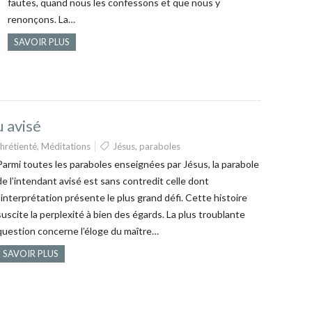
fautes, quand nous les confessons et que nous y
renonçons. La…
SAVOIR PLUS
u avisé
hrétienté
,
Méditations
Jésus
,
paraboles
Parmi toutes les paraboles enseignées par Jésus, la parabole
de l’intendant avisé est sans contredit celle dont
l’interprétation présente le plus grand défi. Cette histoire
suscite la perplexité à bien des égards. La plus troublante
question concerne l’éloge du maître…
SAVOIR PLUS