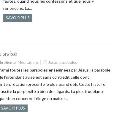
fautes, quand nous les confessons et que nous y
renonçons. La…
SAVOIR PLUS
u avisé
hrétienté
,
Méditations
Jésus
,
paraboles
Parmi toutes les paraboles enseignées par Jésus, la parabole
de l’intendant avisé est sans contredit celle dont
l’interprétation présente le plus grand défi. Cette histoire
suscite la perplexité à bien des égards. La plus troublante
question concerne l’éloge du maître…
SAVOIR PLUS