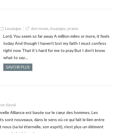
Louanges
don moen
,
louanges
,
praise
Lord, You seem so far away A million miles or more, it feels
today And though I haven’t lost my faith I must confess
right now That it’s hard for me to pray But I don’t know
what to say…
SAVOIR PLUS
on classé
velle Alliance est basée sur le cœur des hommes. Les
ts sont nouveaux, dans le sens où ce qui fait le lien entre
t nous (sa loi éternelle, son esprit), n’est plus un élément