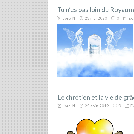
Tu n’es pas loin du Royau
Jorel N
23 mai 2020
0
Ex
Le chrétien et la vie de grâ
Jorel N
25 août 2019
0
E