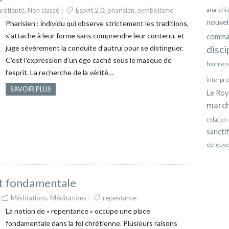
rétienté
,
Non classé
Esprit 2.0
,
pharisien
,
symbolisme
anarchi
nouvel
Pharisien : individu qui observe strictement les traditions,
s’attache à leur forme sans comprendre leur contenu, et
comma
juge sévèrement la conduite d’autrui pour se distinguer.
disci
C’est l’expression d’un égo caché sous le masque de
hermen
l’esprit. La recherche de la vérité…
interpré
SAVOIR PLUS
Le Ro
marc
relation
sanctif
épreuve
st fondamentale
Méditations
,
Méditations
repentance
La notion de « repentance » occupe une place
fondamentale dans la foi chrétienne. Plusieurs raisons