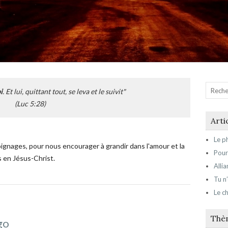
i
. Et lui, quittant tout, se leva et le suivit"
(Luc 5:28)
Arti
Le ph
oignages, pour nous encourager à grandir dans l'amour et la
Pour
s en Jésus-Christ.
Alli
Tu n
Le ch
Thè
égo