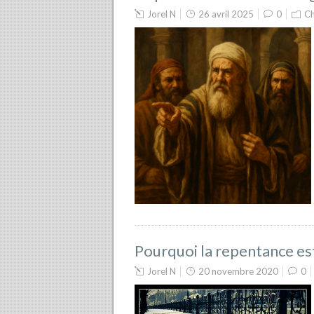
Jorel N
26 avril 2025
0
Ch
Pourquoi la repentance e
Jorel N
20 novembre 2020
0