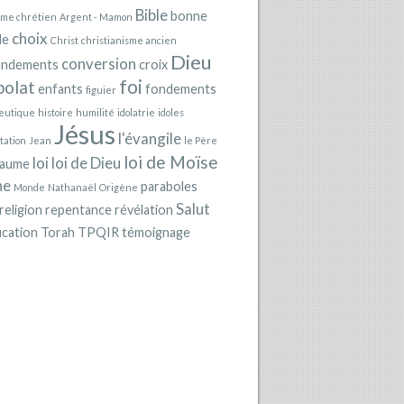
Bible
bonne
sme chrétien
Argent - Mamon
choix
le
Christ
christianisme ancien
Dieu
conversion
ndements
croix
foi
polat
enfants
fondements
figuier
eutique
histoire
humilité
idolatrie
idoles
Jésus
l'évangile
tation
Jean
le Père
loi de Moïse
loi
loi de Dieu
yaume
he
paraboles
Monde
Nathanaël
Origène
Salut
religion
repentance
révélation
ication
Torah
TPQIR
témoignage